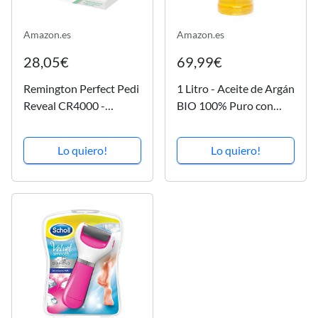
Amazon.es
Amazon.es
28,05€
69,99€
Remington Perfect Pedi
1 Litro - Aceite de Argán
Reveal CR4000 -
BIO 100% Puro con
Aparato de pedicura,
Certificado Ecológico
delicado con los pies, no
Ecocert primera Presión
Lo quiero!
Lo quiero!
araña, lima de grano
en Frío para Pelo & Piel
grueso y extra grueso
- El Original de
Marruecos