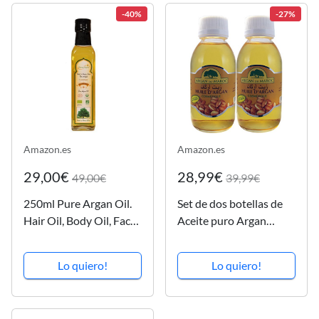
-40%
-27%
Amazon.es
Amazon.es
29,00€
28,99€
49,00€
39,99€
250ml Pure Argan Oil.
Set de dos botellas de
Hair Oil, Body Oil, Face
Aceite puro Argan
Oil. Moisturising oil for
.100% puro,2 botellas
hair, face & body.
de vidrio de 125 ml cada
Lo quiero!
Lo quiero!
Premium Quality to
una. Calidad premium.
nourrish extreme dry
Origen Marruecos,
skin and repare
Envío rápido desde