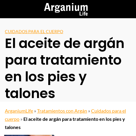
Saltar
al
contenido
CUIDADOS PARA EL CUERPO
El aceite de argán
para tratamiento
en los pies y
talones
ArganiumLife
»
Tratamientos con Argán
»
Cuidados para el
cuerpo
»
El aceite de argán para tratamiento en los pies y
talones